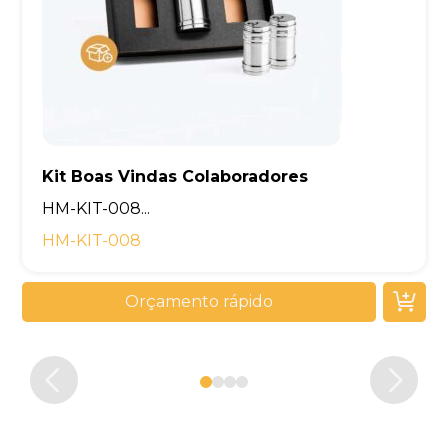
Kit Boas Vindas Colaboradores
Kit Boas Vindas Empresa
Kit Boas Vindas Empresas
Kit Brinde Corporativo
HM-KIT-008...
HM-KIT-008
Orçamento rápido
Orçamento rápido
Orçamento rápido
Orçamento rápido
0
1
2
3