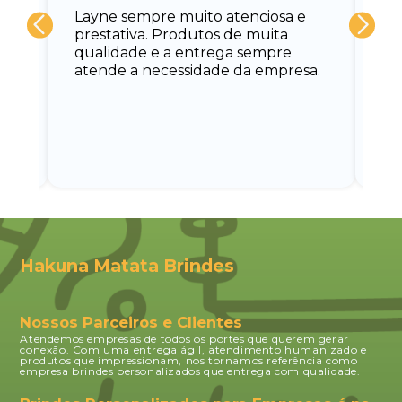
Layne sempre muito atenciosa e
at
prestativa. Produtos de muita
su
qualidade e a entrega sempre
at
atende a necessidade da empresa.
vo
do.
ce
Hakuna Matata Brindes
Nossos Parceiros e Clientes
Atendemos empresas de todos os portes que querem gerar
conexão. Com uma entrega ágil, atendimento humanizado e
produtos que impressionam, nos tornamos referência como
empresa brindes personalizados que entrega com qualidade.