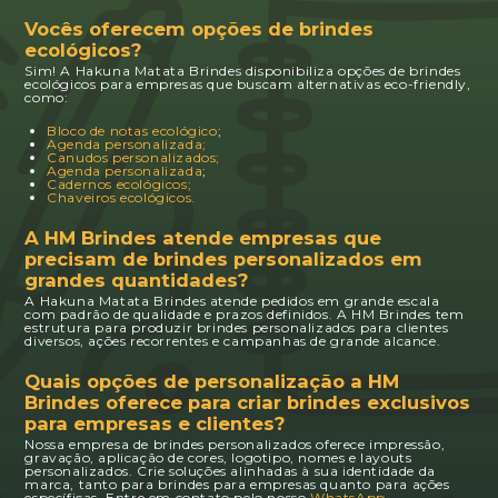
Vocês oferecem opções de brindes
ecológicos?
Sim! A Hakuna Matata Brindes disponibiliza opções de brindes
ecológicos para empresas que buscam alternativas eco-friendly,
como:
Bloco de notas ecológico
;
Agenda personalizada;
Canudos personalizados;
Agenda personalizada
;
Cadernos ecológicos;
Chaveiros ecológicos.
A HM Brindes atende empresas que
precisam de brindes personalizados em
grandes quantidades?
A Hakuna Matata Brindes atende pedidos em grande escala
com padrão de qualidade e prazos definidos. A HM Brindes tem
estrutura para produzir brindes personalizados para clientes
diversos, ações recorrentes e campanhas de grande alcance.
Quais opções de personalização a HM
Brindes oferece para criar brindes exclusivos
para empresas e clientes?
Nossa empresa de brindes personalizados oferece impressão,
gravação, aplicação de cores, logotipo, nomes e layouts
personalizados. Crie soluções alinhadas à sua identidade da
marca, tanto para brindes para empresas quanto para ações
específicas. Entre em contato pelo nosso
WhatsApp
.