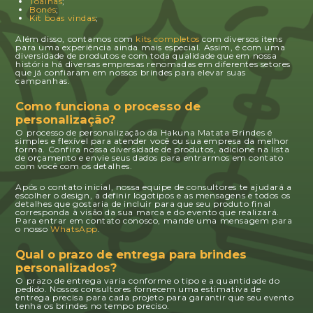
Toalhas
;
Bonés
;
Kit boas vindas
;
Além disso, contamos com
kits completos
com diversos itens
para uma experiência ainda mais especial. Assim, é com uma
diversidade de produtos e com toda qualidade que em nossa
história há diversas empresas renomadas em diferentes setores
que já confiaram em nossos brindes para elevar suas
campanhas.
Como funciona o processo de
personalização?
O processo de personalização da Hakuna Matata Brindes é
simples e flexível para atender você ou sua empresa da melhor
forma. Confira nossa diversidade de produtos, adicione na lista
de orçamento e envie seus dados para entrarmos em contato
com você com os detalhes.
Após o contato inicial, nossa equipe de consultores te ajudará a
escolher o design, a definir logotipos e as mensagens e todos os
detalhes que gostaria de incluir para que seu produto final
corresponda à visão da sua marca e do evento que realizará.
Para entrar em contato conosco, mande uma mensagem para
o nosso
WhatsApp
.
Qual o prazo de entrega para brindes
personalizados?
O prazo de entrega varia conforme o tipo e a quantidade do
pedido. Nossos consultores fornecem uma estimativa de
entrega precisa para cada projeto para garantir que seu evento
tenha os brindes no tempo preciso.