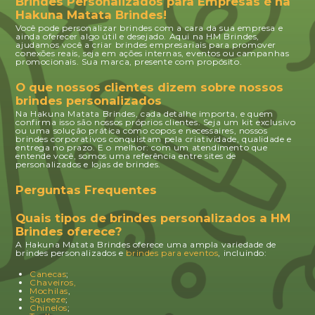
Brindes Personalizados para Empresas é na
Hakuna Matata Brindes!
Você pode personalizar brindes com a cara da sua empresa e
ainda oferecer algo útil e desejado. Aqui na HM Brindes,
ajudamos você a criar brindes empresariais para promover
conexões reais, seja em ações internas, eventos ou campanhas
promocionais. Sua marca, presente com propósito.
O que nossos clientes dizem sobre nossos
brindes personalizados
Na Hakuna Matata Brindes, cada detalhe importa, e quem
confirma isso são nossos próprios clientes. Seja um kit exclusivo
ou uma solução prática como copos e necessaires, nossos
brindes corporativos conquistam pela criatividade, qualidade e
entrega no prazo. E o melhor: com um atendimento que
entende você, somos uma referência entre sites de
personalizados e lojas de brindes.
Perguntas Frequentes
Quais tipos de brindes personalizados a HM
Brindes oferece?
A Hakuna Matata Brindes oferece uma ampla variedade de
brindes personalizados e
brindes para eventos
, incluindo:
Canecas
;
Chaveiros,
Mochilas
,
Squeeze
;
Chinelos
;