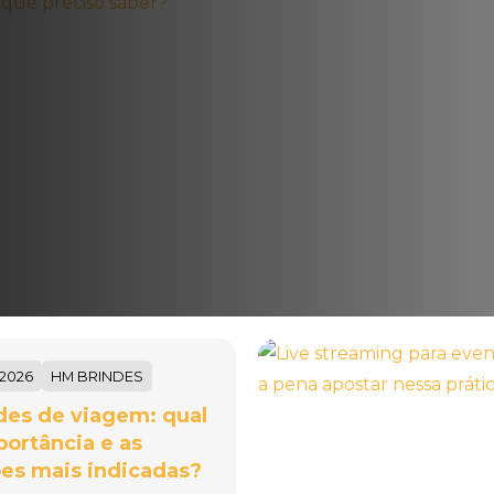
/2026
HM BRINDES
des de viagem: qual
portância e as
es mais indicadas?