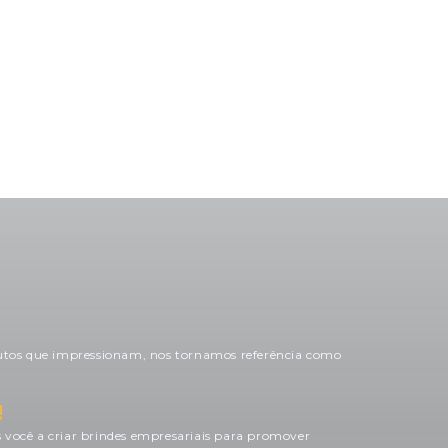
bem e o melhor – en
paciente e prestativa. Já
500 boias personaliz
s fãs!
tempo que precisáv
carnaval no meio aind
Recebemos com uma
surpreendente e nos
foi um sucesso.
tos que impressionam, nos tornamos referência como
!
s você a criar brindes empresariais para promover