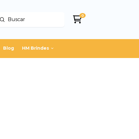
0
Enviar
uscar
Blog
HM Brindes