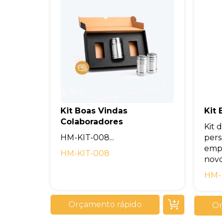
Kit Boas Vindas
Kit
Colaboradores
Kit 
HM-KIT-008...
pers
empr
HM-KIT-008
novos
HM-
Orçamento rápido
Or