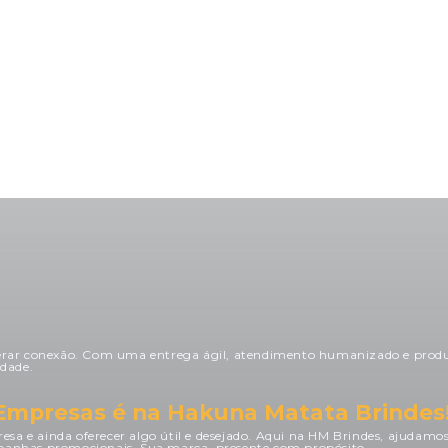
atendidas! Amamos os brindes e
Super 
voltaremos a comprar, com
viramo
certeza!
erar conexão. Com uma entrega ágil, atendimento humanizado e produ
dade.
 Empresas é na Hakuna Matata Brindes
esa e ainda oferecer algo útil e desejado. Aqui na HM Brindes, ajudamo
ampanhas promocionais. Sua marca, presente com propósito.