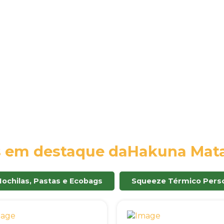
s em destaque da
Hakuna Mata
Mochilas, Pastas e Ecobags
Squeeze Térmico Perso