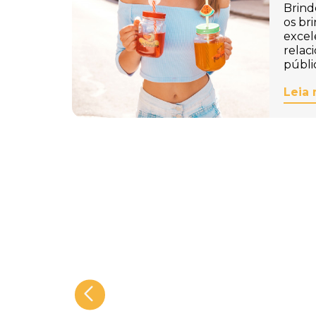
Brind
os br
excel
relac
públi
Leia 