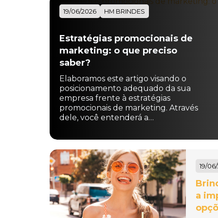
19/06/2026
HM BRINDES
Estratégias promocionais de
marketing: o que preciso
saber?
Elaboramos este artigo visando o
posicionamento adequado da sua
empresa frente à estratégias
promocionais de marketing. Através
dele, você entenderá a…
19/06
Brin
a im
opçõ