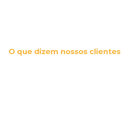
O que dizem nossos clientes
cromex sa
RH N
A Jéssica foi fantástica no nosso
 e
A qua
atendimento. Todas as dúvidas,
incrí
sugestões e necessidades foram
Jéssic