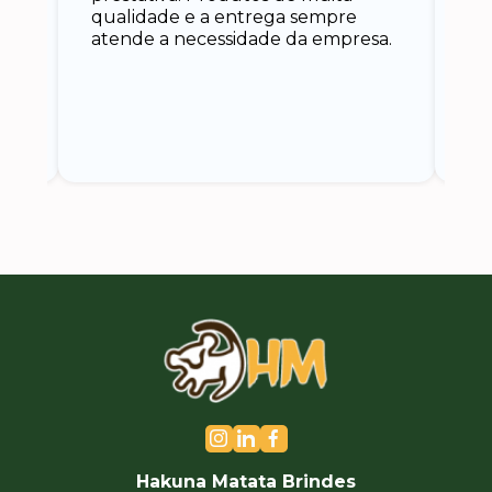
qualidade e a entrega sempre
at
atende a necessidade da empresa.
vo
do.
ce
Hakuna Matata Brindes