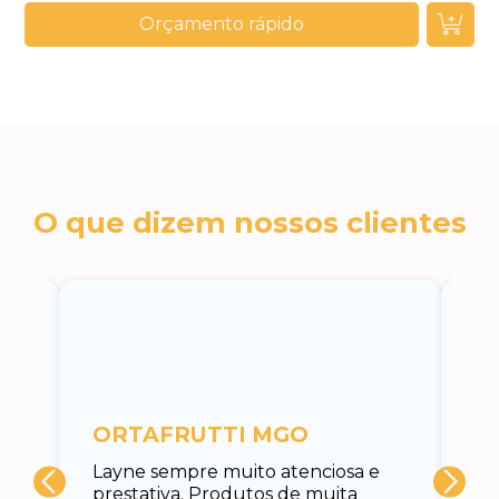
Orçamento rápido
O que dizem nossos clientes
c
ORTAFRUTTI MGO
A 
Layne sempre muito atenciosa e
at
prestativa. Produtos de muita
su