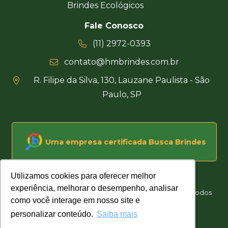
Brindes Ecológicos
Fale Conosco
(11) 2972-0393
contato@hmbrindes.com.br
R. Filipe da Silva, 130, Lauzane Paulista - São
Paulo, SP
Uma empresa certificada Busca Brindes
Utilizamos cookies para oferecer melhor
Utilizamos cookies para oferecer melhor
experiência, melhorar o desempenho, analisar
experiência, melhorar o desempenho, analisar
Hakuna Matata Brindes Corporativos Personalizados © Todos
como você interage em nosso site e
como você interage em nosso site e
os direitos reservados
personalizar conteúdo.
personalizar conteúdo.
Saiba mais
Saiba mais
Desenvolvido por