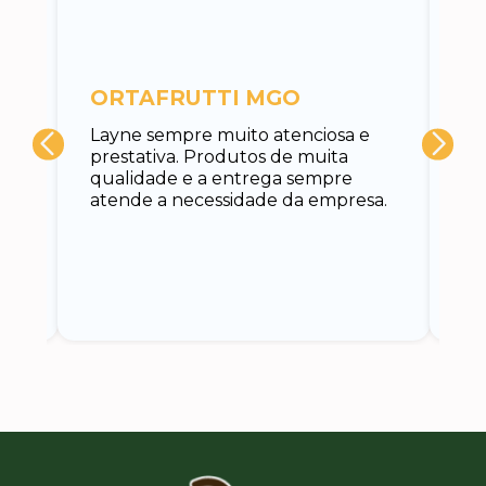
c
ORTAFRUTTI MGO
A 
Layne sempre muito atenciosa e
at
prestativa. Produtos de muita
su
qualidade e a entrega sempre
at
atende a necessidade da empresa.
vo
do.
ce