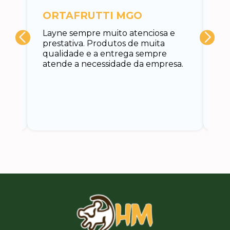
c
ORTAFRUTTI MGO
A 
Layne sempre muito atenciosa e
at
prestativa. Produtos de muita
su
qualidade e a entrega sempre
at
atende a necessidade da empresa.
vo
do.
ce