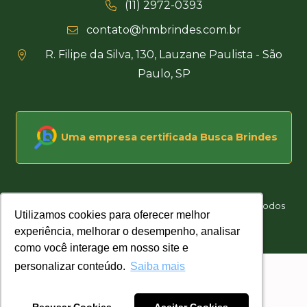
(11) 2972-0393
contato@hmbrindes.com.br
R. Filipe da Silva, 130, Lauzane Paulista - São
Paulo, SP
Uma empresa certificada Busca Brindes
Hakuna Matata Brindes Corporativos Personalizados © Todos
Utilizamos cookies para oferecer melhor
Utilizamos cookies para oferecer melhor
os direitos reservados
experiência, melhorar o desempenho, analisar
experiência, melhorar o desempenho, analisar
Desenvolvido por
como você interage em nosso site e
como você interage em nosso site e
personalizar conteúdo.
personalizar conteúdo.
Saiba mais
Saiba mais