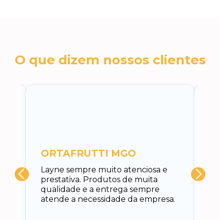
O que dizem nossos clientes
c
ORTAFRUTTI MGO
A 
Layne sempre muito atenciosa e
at
prestativa. Produtos de muita
su
qualidade e a entrega sempre
at
atende a necessidade da empresa.
vo
do.
ce