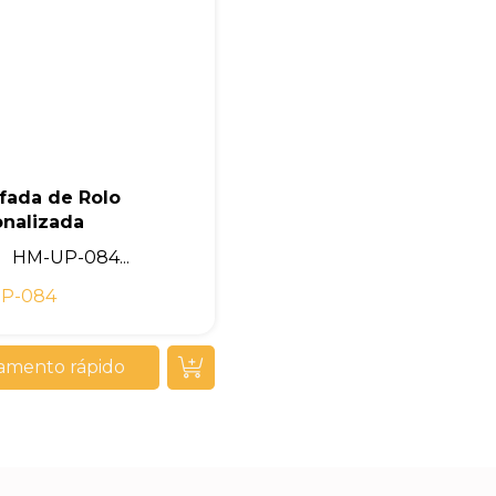
fada de Rolo
onalizada
HM-UP-084...
P-084
amento rápido