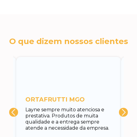
O que dizem nossos clientes
c
ORTAFRUTTI MGO
A 
Layne sempre muito atenciosa e
at
prestativa. Produtos de muita
su
qualidade e a entrega sempre
at
atende a necessidade da empresa.
vo
do.
ce