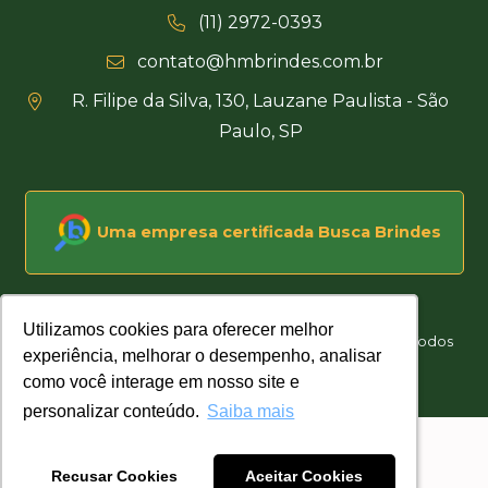
(11) 2972-0393
contato@hmbrindes.com.br
R. Filipe da Silva, 130, Lauzane Paulista - São
Paulo, SP
Uma empresa certificada Busca Brindes
Utilizamos cookies para oferecer melhor
Utilizamos cookies para oferecer melhor
Hakuna Matata Brindes Corporativos Personalizados © Todos
experiência, melhorar o desempenho, analisar
experiência, melhorar o desempenho, analisar
os direitos reservados
como você interage em nosso site e
como você interage em nosso site e
Desenvolvido por
personalizar conteúdo.
personalizar conteúdo.
Saiba mais
Saiba mais
Recusar Cookies
Recusar Cookies
Aceitar Cookies
Aceitar Cookies