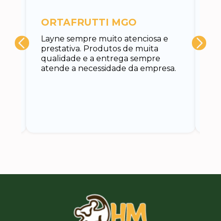
c
ORTAFRUTTI MGO
A 
Layne sempre muito atenciosa e
at
prestativa. Produtos de muita
su
qualidade e a entrega sempre
at
atende a necessidade da empresa.
vo
do.
ce