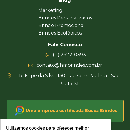
Blog
Marketing
Brindes Personalizados
Brinde Promocional
Brindes Ecológicos
Fale Conosco
(11) 2972-0393
contato@hmbrindes.com.br
R. Filipe da Silva, 130, Lauzane Paulista - São
Paulo, SP
Uma empresa certificada Busca Brindes
Utilizamos cookies para oferecer melhor
Utilizamos cookies para oferecer melhor