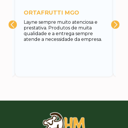
c
ORTAFRUTTI MGO
A 
Layne sempre muito atenciosa e
at
prestativa. Produtos de muita
su
qualidade e a entrega sempre
at
atende a necessidade da empresa.
vo
do.
ce