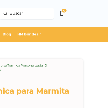
0
Enviar
Buscar
Blog
HM Brindes
olsa Térmica Personalizada
a
mica para Marmita