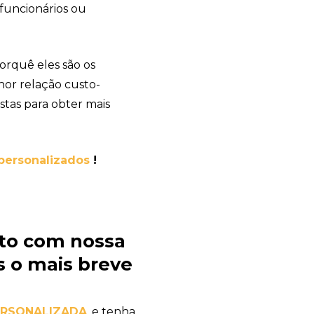
 funcionários ou
orquê eles são os
hor relação custo-
stas para obter mais
personalizados
!
to com nossa
 o mais breve
ERSONALIZADA
, e tenha