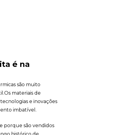
ta é na
térmicas são muito
il.Os materiais de
tecnologias e inovações
mento imbatível.
de porque são vendidos
ongo histórico de