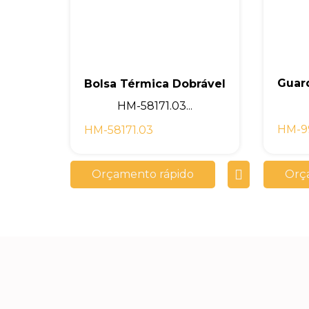
Guar
Bolsa Térmica Dobrável
HM-58171.03...
HM-9
HM-58171.03
Orçamento rápido
Orç