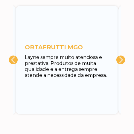
c
ORTAFRUTTI MGO
A 
Layne sempre muito atenciosa e
at
prestativa. Produtos de muita
su
qualidade e a entrega sempre
at
atende a necessidade da empresa.
vo
do.
ce