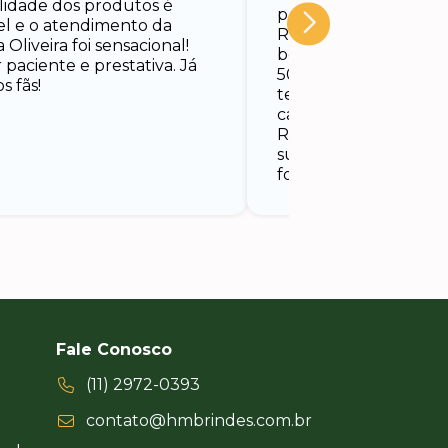
lidade dos produtos é
prazo combinado. Fal
vel e o atendimento da
Rodrigo, que nos at
a Oliveira foi sensacional!
bem e o melhor – en
paciente e prestativa. Já
500 boias personaliz
s fãs!
tempo que precisáv
carnaval no meio aind
Recebemos com uma
surpreendente e nos
foi um sucesso.
Fale Conosco
(11) 2972-0393
contato@hmbrindes.com.br