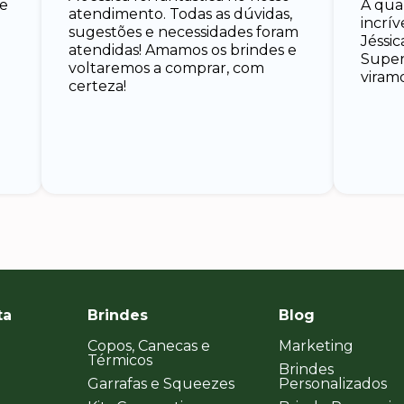
 e
A qua
atendimento. Todas as dúvidas,
incrí
sugestões e necessidades foram
Jéssic
atendidas! Amamos os brindes e
Super 
voltaremos a comprar, com
viramo
certeza!
ta
Brindes
Blog
Copos, Canecas e
Marketing
Térmicos
Brindes
Garrafas e Squeezes
Personalizados