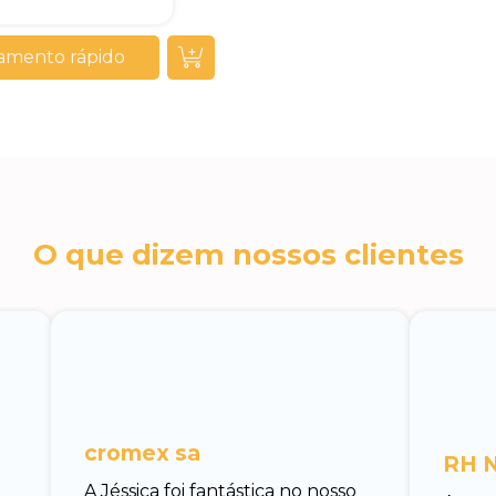
amento rápido
O que dizem nossos clientes
cromex sa
RH N
A Jéssica foi fantástica no nosso