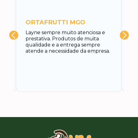
c
ORTAFRUTTI MGO
A 
Layne sempre muito atenciosa e
at
prestativa. Produtos de muita
su
qualidade e a entrega sempre
at
atende a necessidade da empresa.
vo
do.
ce