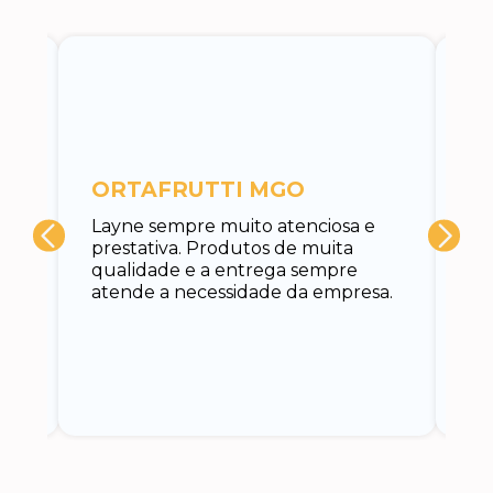
c
ORTAFRUTTI MGO
A 
Layne sempre muito atenciosa e
at
prestativa. Produtos de muita
su
qualidade e a entrega sempre
at
atende a necessidade da empresa.
vo
do.
ce