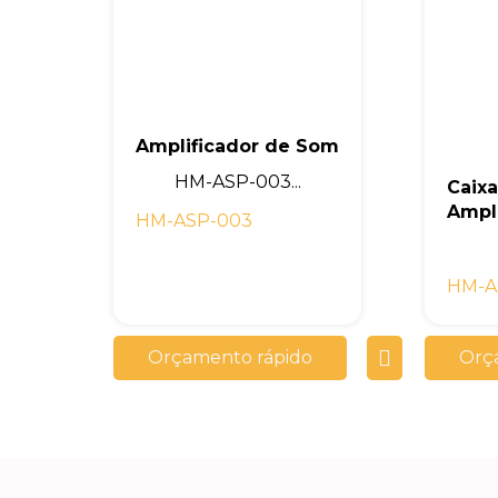
Amplificador de Som
HM-ASP-003...
Caix
Ampl
HM-ASP-003
HM-A
Orçamento rápido
Orç