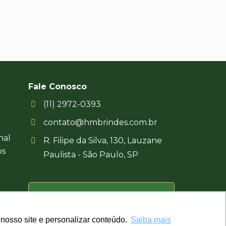
Fale Conosco
(11) 2972-0393
contato@hmbrindes.com.br
nal
R. Filipe da Silva, 130, Lauzane
os
Paulista - São Paulo, SP
Uma empresa certificada
Busca Brindes
nosso site e personalizar conteúdo.
nosso site e personalizar conteúdo.
Saiba mais
Saiba mais