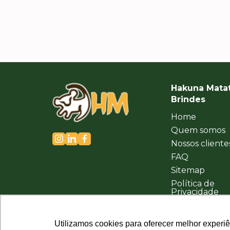
Hakuna Mata
Brindes
Home
Quem somos
Nossos cliente
FAQ
Sitemap
Política de
Privacidade
Utilizamos cookies para oferecer melhor experi
Utilizamos cookies para oferecer melhor experi