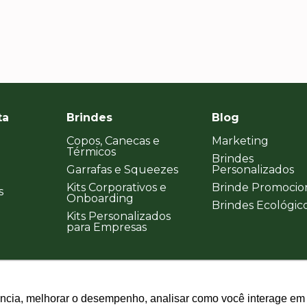
ta
Brindes
Blog
Copos, Canecas e
Marketing
Térmicos
Brindes
Garrafas e Squeezes
Personalizados
Kits Corporativos e
Brinde Promocio
s
Onboarding
Brindes Ecológic
Kits Personalizados
para Empresas
ência, melhorar o desempenho, analisar como você interage em 
ência, melhorar o desempenho, analisar como você interage em 