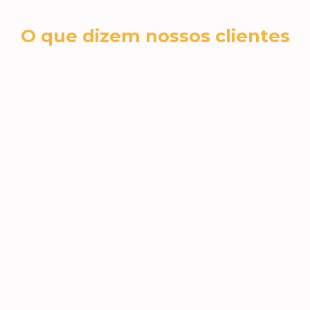
O que dizem nossos clientes
cromex sa
RH N
A Jéssica foi fantástica no nosso
 e
A qua
atendimento. Todas as dúvidas,
incrí
sugestões e necessidades foram
Jéssic
atendidas! Amamos os brindes e
Super 
voltaremos a comprar, com
viramo
certeza!