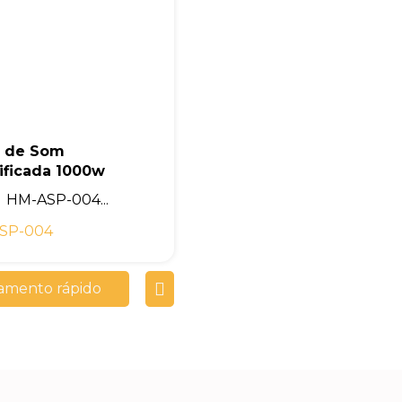
a de Som
ificada 1000w
HM-ASP-004...
SP-004
amento rápido