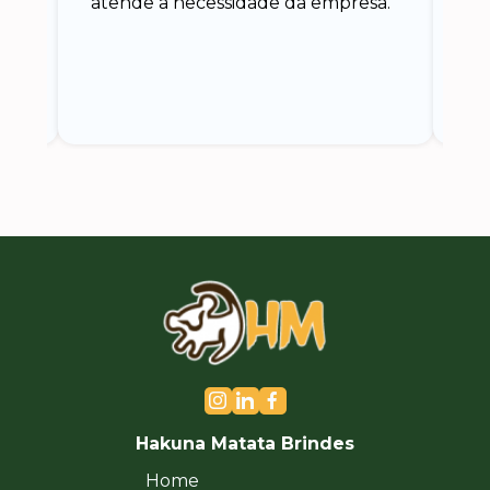
atende a necessidade da empresa.
vo
do.
ce
Hakuna Matata Brindes
Home