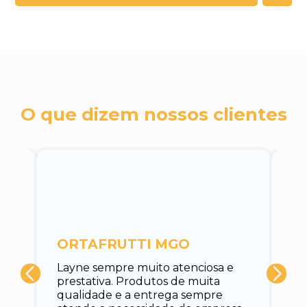
O que dizem nossos clientes
c
ORTAFRUTTI MGO
A 
Layne sempre muito atenciosa e
at
prestativa. Produtos de muita
su
qualidade e a entrega sempre
at