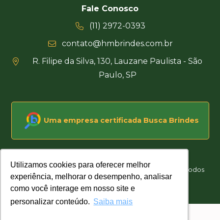
Fale Conosco
(11) 2972-0393
contato@hmbrindes.com.br
R. Filipe da Silva, 130, Lauzane Paulista - São
Paulo, SP
Uma empresa certificada Busca Brindes
Utilizamos cookies para oferecer melhor
Utilizamos cookies para oferecer melhor
Hakuna Matata Brindes Corporativos Personalizados © Todos
experiência, melhorar o desempenho, analisar
experiência, melhorar o desempenho, analisar
os direitos reservados
como você interage em nosso site e
como você interage em nosso site e
Desenvolvido por
personalizar conteúdo.
personalizar conteúdo.
Saiba mais
Saiba mais