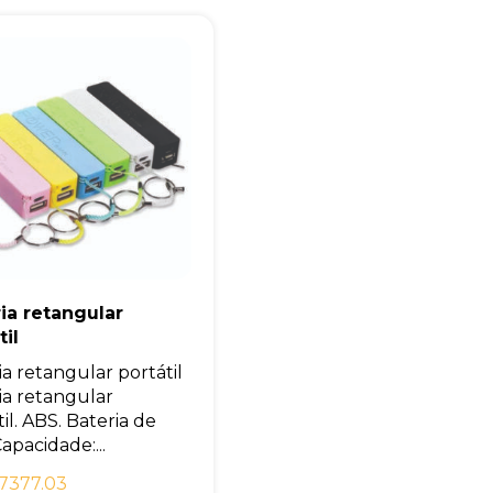
ia retangular
til
ia retangular portátil
ia retangular
il. ABS. Bateria de
 Capacidade:...
7377.03