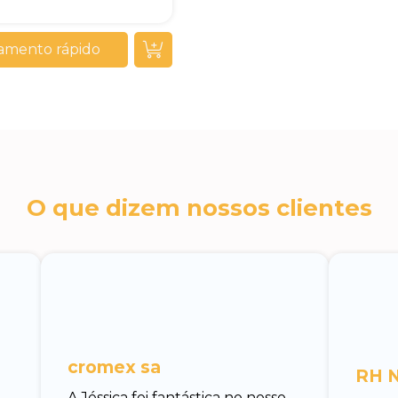
amento rápido
O que dizem nossos clientes
cromex sa
RH N
A Jéssica foi fantástica no nosso