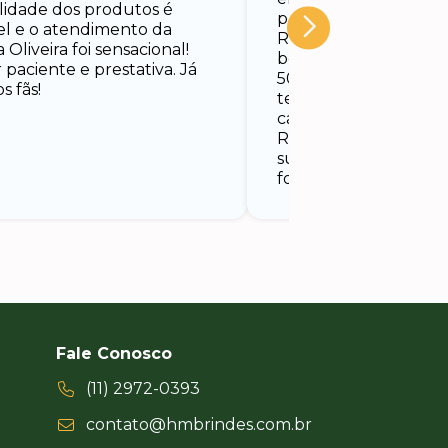
lidade dos produtos é
prazo combinado. Fal
vel e o atendimento da
Rodrigo, que nos at
a Oliveira foi sensacional!
bem e o melhor – en
paciente e prestativa. Já
500 boias personaliz
s fãs!
tempo que precisáv
carnaval no meio aind
Recebemos com uma
surpreendente e nos
foi um sucesso.
Fale Conosco
(11) 2972-0393
contato@hmbrindes.com.br