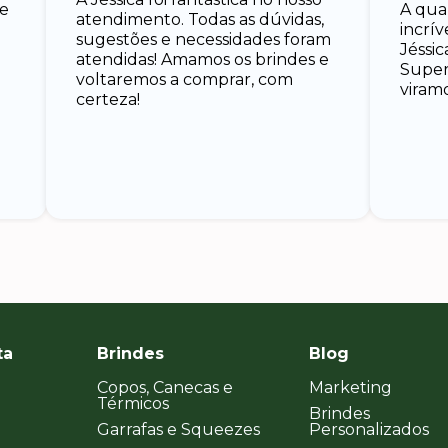
 e
A qua
atendimento. Todas as dúvidas,
incrí
sugestões e necessidades foram
Jéssic
atendidas! Amamos os brindes e
Super 
voltaremos a comprar, com
viramo
certeza!
ta
Brindes
Blog
Copos, Canecas e
Marketing
Térmicos
Brindes
Garrafas e Squeezes
Personalizados