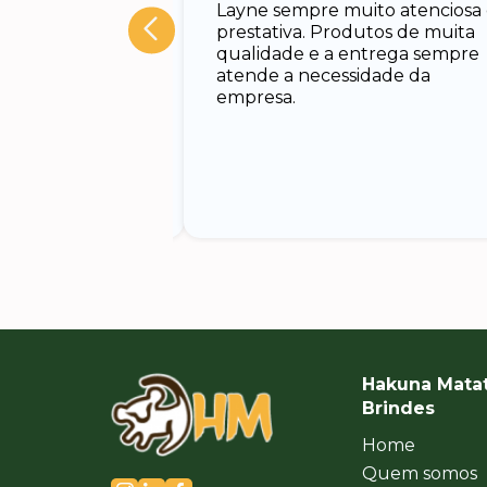
Layne sempre muito atenciosa
 Rodrigo, muito
prestativa. Produtos de muita
cado e rápido em
qualidade e a entrega sempre
nando todas as
atende a necessidade da
uxiliando no
empresa.
Hakuna Mata
Brindes
Home
Quem somos