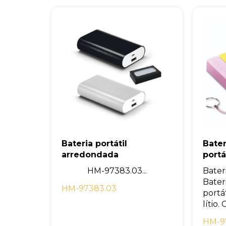
Bateria portátil
Bater
arredondada
portá
HM-97383.03...
Bater
Bater
HM-97383.03
portát
lítio.
HM-9