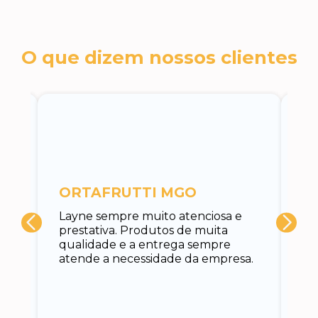
O que dizem nossos clientes
c
ORTAFRUTTI MGO
A 
Layne sempre muito atenciosa e
at
prestativa. Produtos de muita
su
qualidade e a entrega sempre
at
atende a necessidade da empresa.
vo
do.
ce