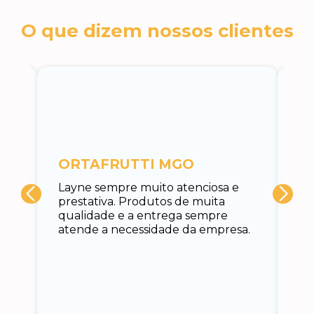
O que dizem nossos clientes
c
ORTAFRUTTI MGO
A 
Layne sempre muito atenciosa e
at
prestativa. Produtos de muita
su
qualidade e a entrega sempre
at
atende a necessidade da empresa.
vo
do.
ce