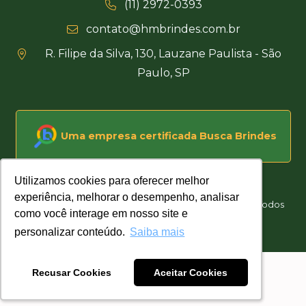
(11) 2972-0393
contato@hmbrindes.com.br
R. Filipe da Silva, 130, Lauzane Paulista - São
Paulo, SP
Uma empresa certificada Busca Brindes
Utilizamos cookies para oferecer melhor
Utilizamos cookies para oferecer melhor
experiência, melhorar o desempenho, analisar
experiência, melhorar o desempenho, analisar
Hakuna Matata Brindes Corporativos Personalizados © Todos
como você interage em nosso site e
como você interage em nosso site e
os direitos reservados
personalizar conteúdo.
personalizar conteúdo.
Saiba mais
Saiba mais
Desenvolvido por
Recusar Cookies
Recusar Cookies
Aceitar Cookies
Aceitar Cookies