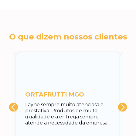
O que dizem nossos clientes
c
ORTAFRUTTI MGO
A 
Layne sempre muito atenciosa e
at
prestativa. Produtos de muita
su
qualidade e a entrega sempre
at
atende a necessidade da empresa.
vo
do.
ce