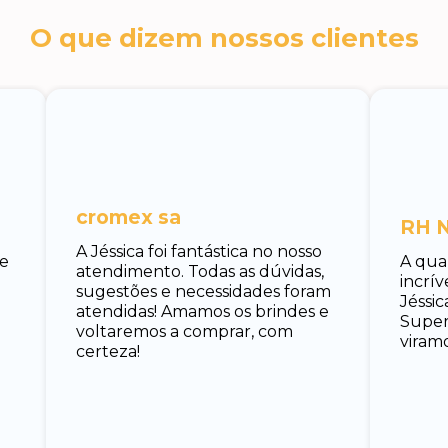
O que dizem nossos clientes
cromex sa
RH N
A Jéssica foi fantástica no nosso
 e
A qua
atendimento. Todas as dúvidas,
incrí
sugestões e necessidades foram
Jéssic
atendidas! Amamos os brindes e
Super 
voltaremos a comprar, com
viramo
certeza!