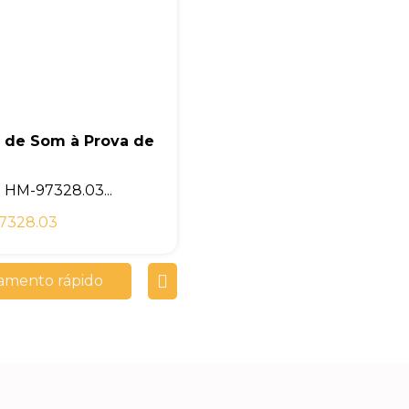
a de Som à Prova de
HM-97328.03...
7328.03
amento rápido