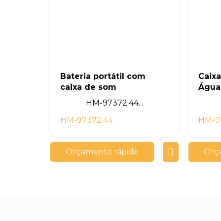
Bateria portátil com
Caix
caixa de som
Água
HM-97372.44...
HM-97372.44
HM-9
Orçamento rápido
Orç