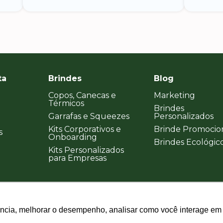
ta
Brindes
Blog
Copos, Canecas e
Marketing
Térmicos
Brindes
Garrafas e Squeezes
Personalizados
Kits Corporativos e
Brinde Promocio
s
Onboarding
Brindes Ecológic
Kits Personalizados
para Empresas
ência, melhorar o desempenho, analisar como você interage em 
ência, melhorar o desempenho, analisar como você interage em 