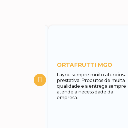
entos
ORTAFRUTTI MGO
tuar o
Layne sempre muito atenciosa
 Rodrigo, muito
prestativa. Produtos de muita
cado e rápido em
qualidade e a entrega sempre
nando todas as
atende a necessidade da
uxiliando no
empresa.