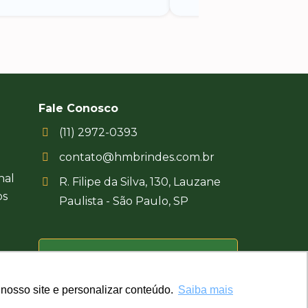
Fale Conosco
(11) 2972-0393
contato@hmbrindes.com.br
nal
R. Filipe da Silva, 130, Lauzane
os
Paulista - São Paulo, SP
Uma empresa certificada
Busca Brindes
nosso site e personalizar conteúdo.
nosso site e personalizar conteúdo.
Saiba mais
Saiba mais