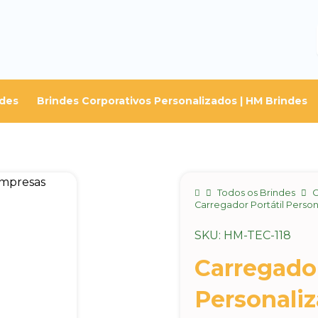
ndes
Brindes Corporativos Personalizados | HM Brindes
Home
Todos os Brindes
C
Carregador Portátil Perso
SKU: HM-TEC-118
Carregador
Personali