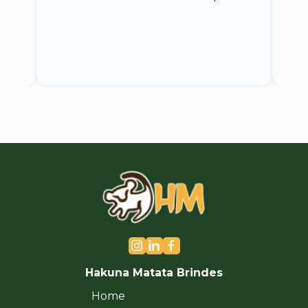
do.
ce
Hakuna Matata Brindes
Home