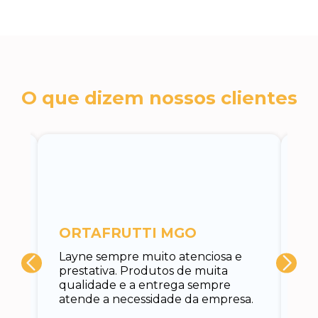
O que dizem nossos clientes
c
ORTAFRUTTI MGO
A 
Layne sempre muito atenciosa e
at
prestativa. Produtos de muita
su
qualidade e a entrega sempre
at
atende a necessidade da empresa.
vo
do.
ce