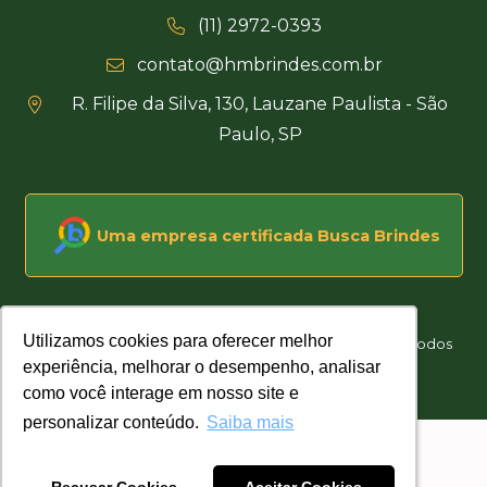
(11) 2972-0393
contato@hmbrindes.com.br
R. Filipe da Silva, 130, Lauzane Paulista - São
Paulo, SP
Uma empresa certificada Busca Brindes
Utilizamos cookies para oferecer melhor
Utilizamos cookies para oferecer melhor
Hakuna Matata Brindes Corporativos Personalizados © Todos
experiência, melhorar o desempenho, analisar
experiência, melhorar o desempenho, analisar
os direitos reservados
como você interage em nosso site e
como você interage em nosso site e
Desenvolvido por
personalizar conteúdo.
personalizar conteúdo.
Saiba mais
Saiba mais