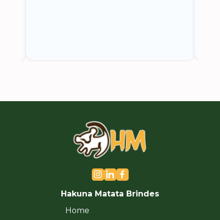
do.
ce
Hakuna Matata Brindes
Home