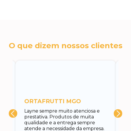
O que dizem nossos clientes
c
ORTAFRUTTI MGO
A 
Layne sempre muito atenciosa e
at
prestativa. Produtos de muita
su
qualidade e a entrega sempre
at
atende a necessidade da empresa.
vo