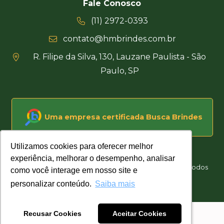
Fale Conosco
(11) 2972-0393
contato@hmbrindes.com.br
R. Filipe da Silva, 130, Lauzane Paulista - São
Paulo, SP
Uma empresa certificada Busca Brindes
Utilizamos cookies para oferecer melhor
Utilizamos cookies para oferecer melhor
experiência, melhorar o desempenho, analisar
experiência, melhorar o desempenho, analisar
Hakuna Matata Brindes Corporativos Personalizados © Todos
como você interage em nosso site e
como você interage em nosso site e
os direitos reservados
personalizar conteúdo.
personalizar conteúdo.
Saiba mais
Saiba mais
Desenvolvido por
Recusar Cookies
Recusar Cookies
Aceitar Cookies
Aceitar Cookies