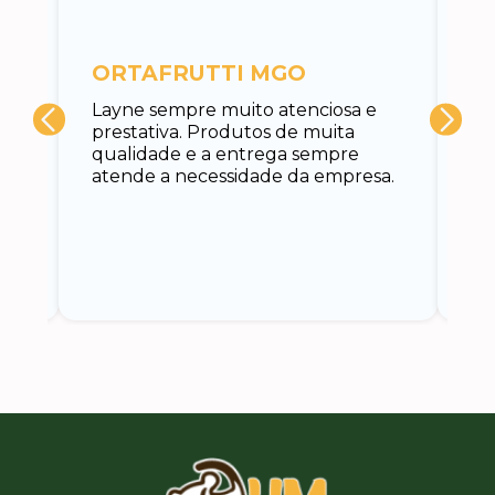
c
ORTAFRUTTI MGO
A 
Layne sempre muito atenciosa e
at
prestativa. Produtos de muita
su
qualidade e a entrega sempre
at
atende a necessidade da empresa.
vo
do.
ce