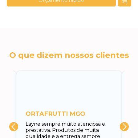
Orçamento rápido
O que dizem nossos clientes
c
ORTAFRUTTI MGO
A 
Layne sempre muito atenciosa e
at
prestativa. Produtos de muita
su
qualidade e a entrega sempre
at