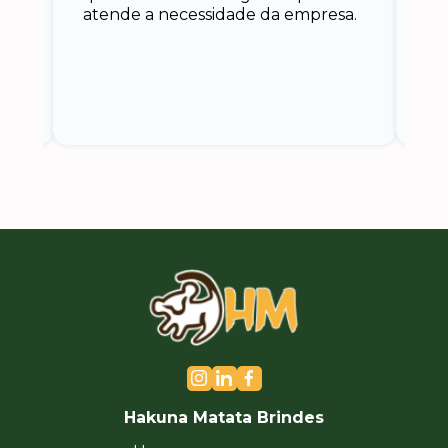
atende a necessidade da empresa.
vo
do.
ce
Hakuna Matata Brindes