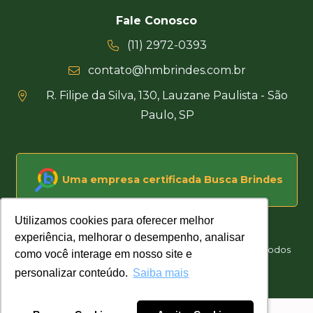
Fale Conosco
(11) 2972-0393
contato@hmbrindes.com.br
R. Filipe da Silva, 130, Lauzane Paulista - São
Paulo, SP
Uma empresa certificada Busca Brindes
Utilizamos cookies para oferecer melhor
Utilizamos cookies para oferecer melhor
experiência, melhorar o desempenho, analisar
experiência, melhorar o desempenho, analisar
Hakuna Matata Brindes Corporativos Personalizados © Todos
como você interage em nosso site e
como você interage em nosso site e
os direitos reservados
personalizar conteúdo.
personalizar conteúdo.
Saiba mais
Saiba mais
Desenvolvido por