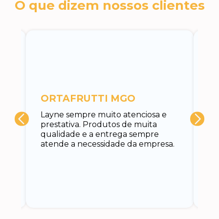
O que dizem nossos clientes
c
ORTAFRUTTI MGO
A 
Layne sempre muito atenciosa e
at
prestativa. Produtos de muita
su
qualidade e a entrega sempre
at
atende a necessidade da empresa.
vo
do.
ce