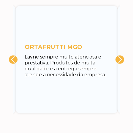
c
ORTAFRUTTI MGO
A 
Layne sempre muito atenciosa e
at
prestativa. Produtos de muita
su
qualidade e a entrega sempre
at
atende a necessidade da empresa.
vo
do.
ce