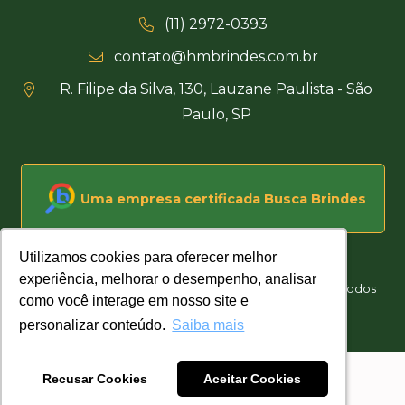
(11) 2972-0393
contato@hmbrindes.com.br
R. Filipe da Silva, 130, Lauzane Paulista - São
Paulo, SP
Uma empresa certificada Busca Brindes
Utilizamos cookies para oferecer melhor
Utilizamos cookies para oferecer melhor
experiência, melhorar o desempenho, analisar
experiência, melhorar o desempenho, analisar
Hakuna Matata Brindes Corporativos Personalizados © Todos
como você interage em nosso site e
como você interage em nosso site e
os direitos reservados
personalizar conteúdo.
personalizar conteúdo.
Saiba mais
Saiba mais
Desenvolvido por
Recusar Cookies
Recusar Cookies
Aceitar Cookies
Aceitar Cookies