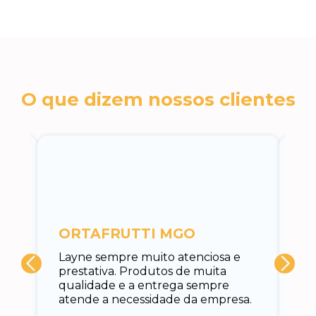
O que dizem nossos clientes
c
ORTAFRUTTI MGO
A 
Layne sempre muito atenciosa e
at
prestativa. Produtos de muita
su
qualidade e a entrega sempre
at
atende a necessidade da empresa.
vo
do.
ce