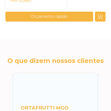
HM-32680
Orçamento rápido
O que dizem nossos clientes
c
ORTAFRUTTI MGO