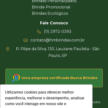
Brindes Personalizados
Brinde Promocional
Brindes Ecológicos
Fale Conosco
(11) 2972-0393
contato@hmbrindes.com.br
R. Filipe da Silva, 130, Lauzane Paulista - São
Paulo, SP
Uma empresa certificada Busca Brindes
Utilizamos cookies para oferecer melhor
Utilizamos cookies para oferecer melhor
experiência, melhorar o desempenho, analisar
experiência, melhorar o desempenho, analisar
Hakuna Matata Brindes Corporativos Personalizados © Todos
como você interage em nosso site e
como você interage em nosso site e
os direitos reservados