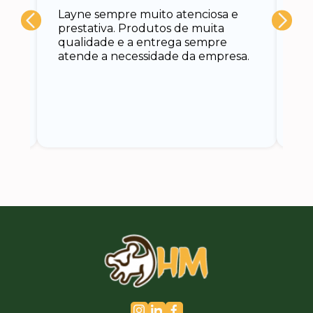
A 
Layne sempre muito atenciosa e
at
prestativa. Produtos de muita
su
qualidade e a entrega sempre
at
atende a necessidade da empresa.
vo
do.
ce