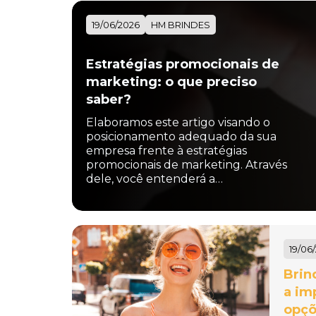
19/06/2026
HM BRINDES
Estratégias promocionais de
marketing: o que preciso
saber?
Elaboramos este artigo visando o
posicionamento adequado da sua
empresa frente à estratégias
promocionais de marketing. Através
dele, você entenderá a…
19/06
Brin
a im
opçõ