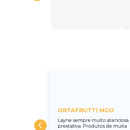
entos
ORTAFRUTTI MGO
tuar o
Layne sempre muito atenciosa
 Rodrigo, muito
prestativa. Produtos de muita
cado e rápido em