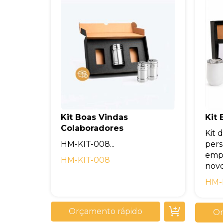
Kit Boas Vindas
Kit
Colaboradores
Kit 
HM-KIT-008...
pers
empr
HM-KIT-008
novos
HM-
Orçamento rápido
Or