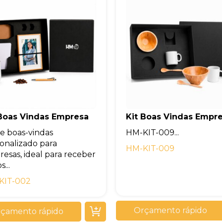
 Boas Vindas Empresa
Kit Boas Vindas Empr
de boas-vindas
HM-KIT-009...
onalizado para
HM-KIT-009
esas, ideal para receber
...
KIT-002
Orçamento rápido
çamento rápido