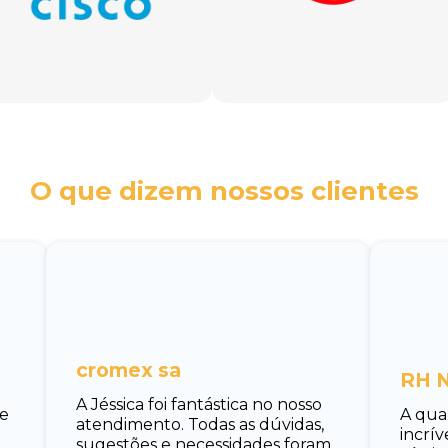
O que dizem nossos clientes
cromex sa
RH N
A Jéssica foi fantástica no nosso
 e
A qua
atendimento. Todas as dúvidas,
incrí
sugestões e necessidades foram