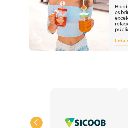
Brind
os br
excel
relac
públi
Leia 