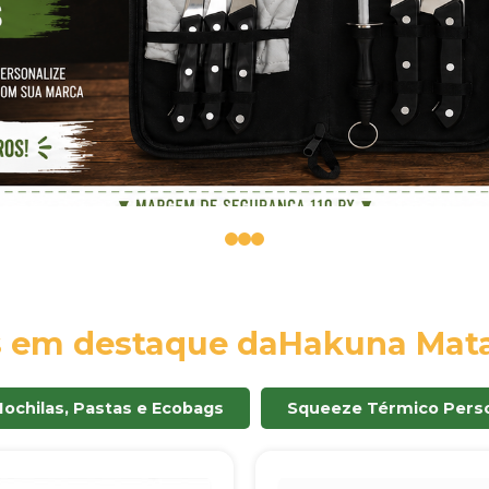
0
1
2
s em destaque da
Hakuna Mata
Mochilas, Pastas e Ecobags
Squeeze Térmico Perso