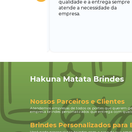
qualidade e a entrega sempre
nando todas as
atende a necessidade da
uxiliando no
empresa.
Hakuna Matata Brindes
Nossos Parceiros e Clientes
Atendemos empresas de todos os portes que querem g
empresa brindes personalizados que entrega com quali
Brindes Personalizados para
Você pode personalizar brindes com a cara da sua empr