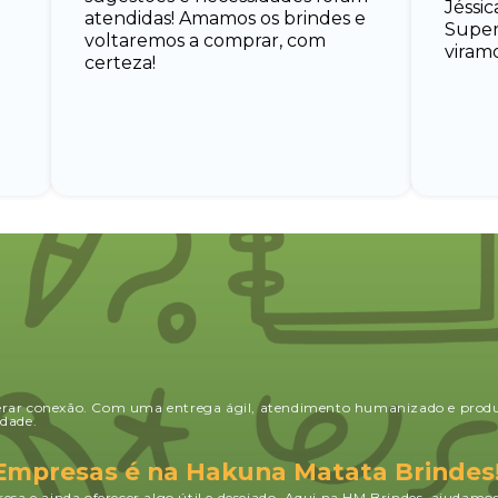
Jéssic
atendidas! Amamos os brindes e
Super 
voltaremos a comprar, com
viramo
certeza!
erar conexão. Com uma entrega ágil, atendimento humanizado e produ
dade.
 Empresas é na Hakuna Matata Brindes
esa e ainda oferecer algo útil e desejado. Aqui na HM Brindes, ajudamo