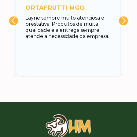
c
ORTAFRUTTI MGO
A 
Layne sempre muito atenciosa e
at
prestativa. Produtos de muita
su
qualidade e a entrega sempre
at
atende a necessidade da empresa.
vo
do.
ce