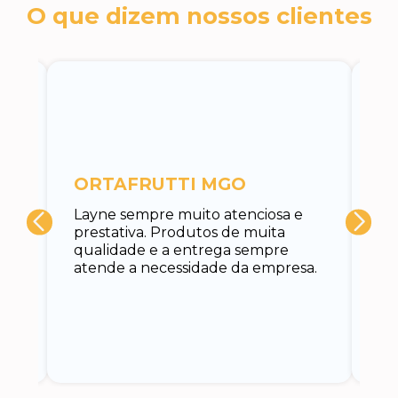
O que dizem nossos clientes
c
ORTAFRUTTI MGO
A 
Layne sempre muito atenciosa e
at
prestativa. Produtos de muita
su
qualidade e a entrega sempre
at
atende a necessidade da empresa.
vo
do.
ce