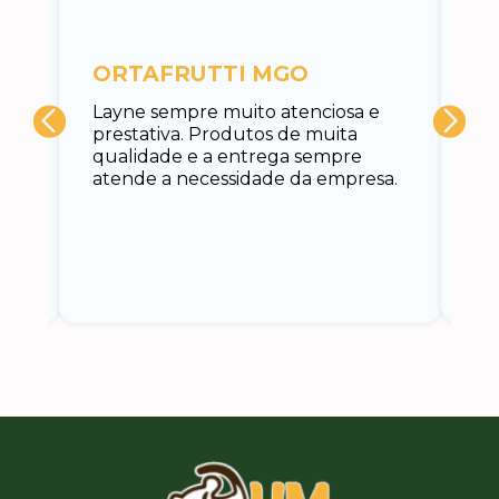
c
ORTAFRUTTI MGO
A 
Layne sempre muito atenciosa e
at
prestativa. Produtos de muita
su
qualidade e a entrega sempre
at
atende a necessidade da empresa.
vo
do.
ce