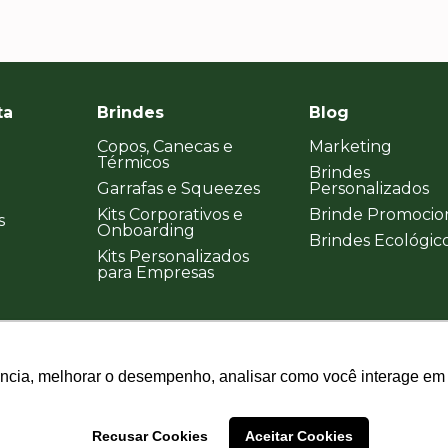
ta
Brindes
Blog
Copos, Canecas e
Marketing
Térmicos
Brindes
Garrafas e Squeezes
Personalizados
Kits Corporativos e
Brinde Promocio
s
Onboarding
Brindes Ecológic
Kits Personalizados
para Empresas
ência, melhorar o desempenho, analisar como você interage em 
ência, melhorar o desempenho, analisar como você interage em 
Recusar Cookies
Recusar Cookies
Aceitar Cookies
Aceitar Cookies