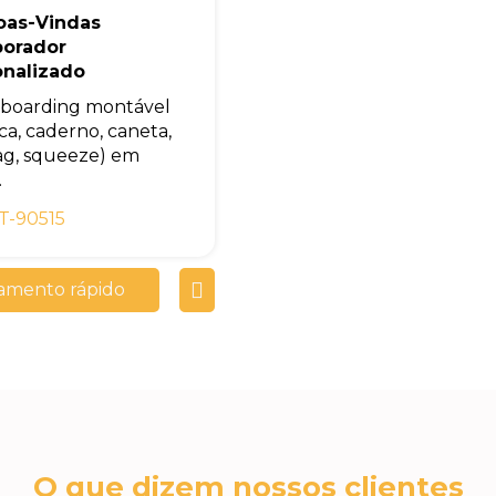
oas-Vindas
borador
onalizado
nboarding montável
ca, caderno, caneta,
g, squeeze) em
.
T-90515
amento rápido
O que dizem nossos clientes