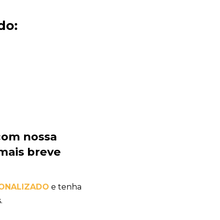
do:
com nossa
mais breve
SONALIZADO
e tenha
.