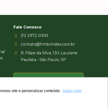
Fale Conosco
(11) 2972-0393
contato@hmbrindes.com.br
nal
R. Filipe da Silva, 130, Lauzane
os
Paulista - São Paulo, SP
Uma empresa certificada
Busca Brindes
nosso site e personalizar conteúdo.
nosso site e personalizar conteúdo.
Saiba mais
Saiba mais