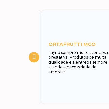
entos
ORTAFRUTTI MGO
tuar o
Layne sempre muito atenciosa
 Rodrigo, muito
prestativa. Produtos de muita
cado e rápido em
qualidade e a entrega sempre
nando todas as
atende a necessidade da
uxiliando no
empresa.