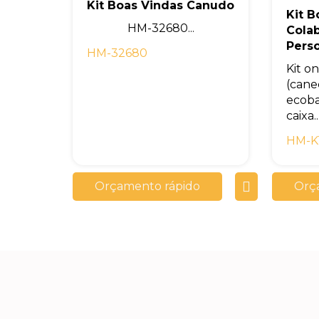
Kit Boas Vindas Canudo
Kit B
HM-32680...
Cola
Pers
HM-32680
Kit o
(cane
ecoba
caixa..
HM-K
Orçamento rápido
Orç