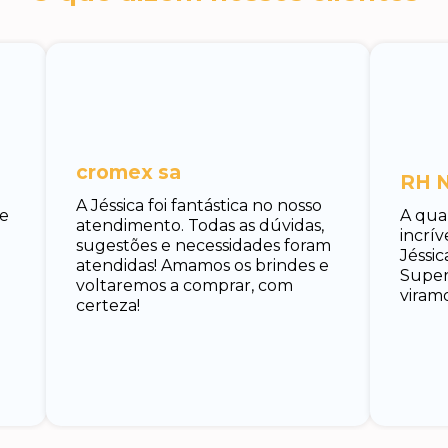
cromex sa
RH N
A Jéssica foi fantástica no nosso
 e
A qua
atendimento. Todas as dúvidas,
incrí
sugestões e necessidades foram
Jéssic
atendidas! Amamos os brindes e
Super 
voltaremos a comprar, com
viramo
certeza!