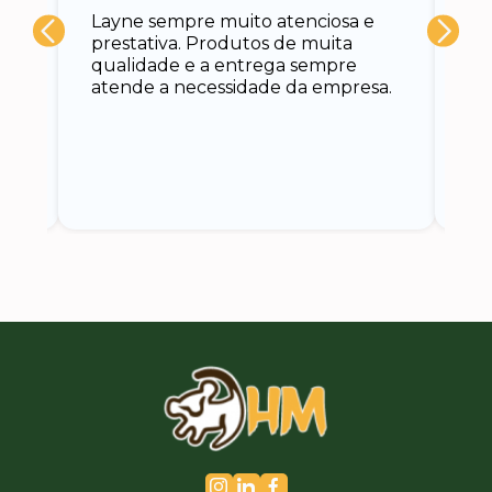
Layne sempre muito atenciosa e
at
prestativa. Produtos de muita
su
qualidade e a entrega sempre
at
atende a necessidade da empresa.
vo
do.
ce