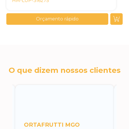
HM-LUP-316275
Orçamento rápido
O que dizem nossos clientes
c
ORTAFRUTTI MGO
A 