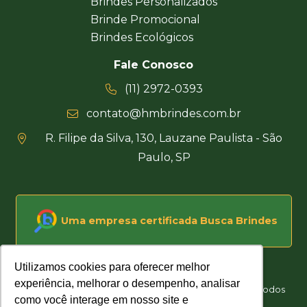
Brindes Personalizados
Brinde Promocional
Brindes Ecológicos
Fale Conosco
(11) 2972-0393
contato@hmbrindes.com.br
R. Filipe da Silva, 130, Lauzane Paulista - São
Paulo, SP
Uma empresa certificada Busca Brindes
Utilizamos cookies para oferecer melhor
Utilizamos cookies para oferecer melhor
experiência, melhorar o desempenho, analisar
experiência, melhorar o desempenho, analisar
Hakuna Matata Brindes Corporativos Personalizados © Todos
como você interage em nosso site e
como você interage em nosso site e
os direitos reservados