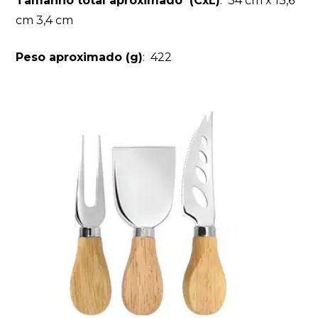
Tamanho total aproximado
(CxL)
: 34 cm x 13,6
cm 3,4 cm
Peso aproximado
(g)
: 422