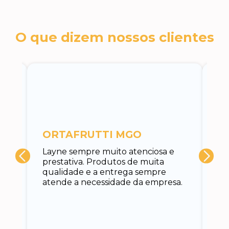
O que dizem nossos clientes
c
ORTAFRUTTI MGO
A 
Layne sempre muito atenciosa e
at
prestativa. Produtos de muita
su
qualidade e a entrega sempre
at
atende a necessidade da empresa.
vo
do.
ce