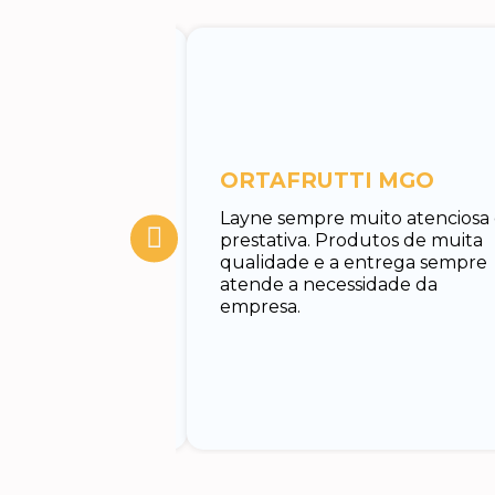
entos
ORTAFRUTTI MGO
tuar o
Layne sempre muito atenciosa
 Rodrigo, muito
prestativa. Produtos de muita
cado e rápido em
qualidade e a entrega sempre
nando todas as
atende a necessidade da
uxiliando no
empresa.