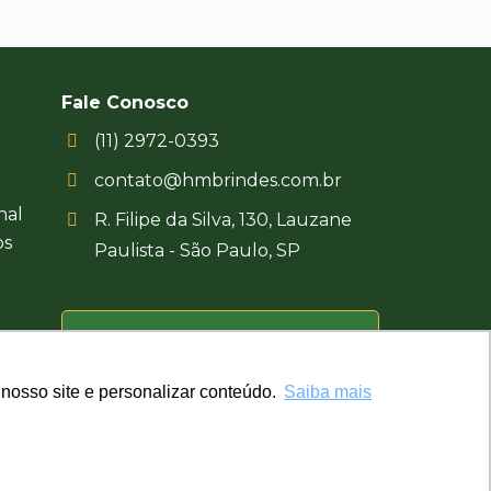
Fale Conosco
(11) 2972-0393
contato@hmbrindes.com.br
nal
R. Filipe da Silva, 130, Lauzane
os
Paulista - São Paulo, SP
Uma empresa certificada
Busca Brindes
nosso site e personalizar conteúdo.
nosso site e personalizar conteúdo.
Saiba mais
Saiba mais
Desenvolvido por