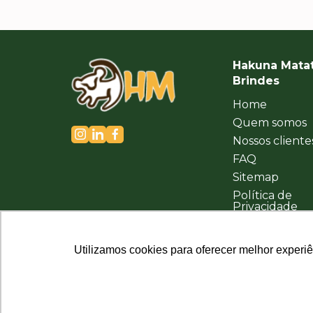
Hakuna Mata
Brindes
Home
Quem somos
Nossos cliente
FAQ
Sitemap
Política de
Privacidade
Utilizamos cookies para oferecer melhor experi
Utilizamos cookies para oferecer melhor experi
Hakuna Matata Brindes Corporativos Personalizados ©