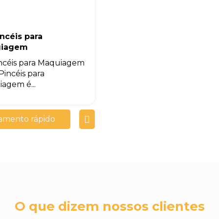
incéis para
iagem
incéis para Maquiagem
Pincéis para
agem é...
amento rápido
O que dizem nossos clientes