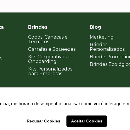
ta
Brindes
Blog
Copos, Canecas e
Marketing
Térmicos
Brindes
Garrafas e Squeezes
Personalizados
Kits Corporativos e
Brinde Promocio
s
Onboarding
Brindes Ecológic
Kits Personalizados
para Empresas
ência, melhorar o desempenho, analisar como você interage em 
ência, melhorar o desempenho, analisar como você interage em 
Recusar Cookies
Recusar Cookies
Aceitar Cookies
Aceitar Cookies
 Todos os direitos reservados