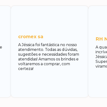
cromex sa
RH N
A Jéssica foi fantástica no nosso
 e
A qua
atendimento. Todas as dúvidas,
incrí
sugestões e necessidades foram
Jéssic
atendidas! Amamos os brindes e
Super 
voltaremos a comprar, com
viramo
certeza!