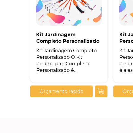
Kit Jardinagem
Kit 
Completo Personalizado
Pers
Kit Jardinagem Completo
Kit J
Personalizado O Kit
Perso
Jardinagem Completo
Jardi
Personalizado é...
é a es
Orçamento rápido
Orç