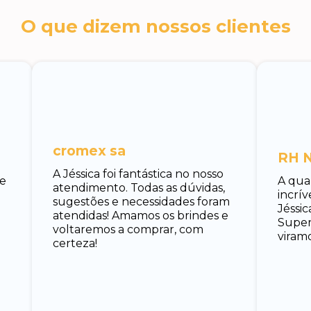
O que dizem nossos clientes
cromex sa
RH N
A Jéssica foi fantástica no nosso
 e
A qua
atendimento. Todas as dúvidas,
incrí
sugestões e necessidades foram
Jéssic
atendidas! Amamos os brindes e
Super 
voltaremos a comprar, com
viramo
certeza!