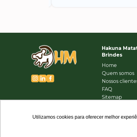
Hakuna Mata
Brindes
Home
Quem somos
Nossos cliente
FAQ
Sitemap
Política de
Privacidade
Utilizamos cookies para oferecer melhor experi
Utilizamos cookies para oferecer melhor experi