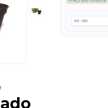
Preço sob consulta
o
zado