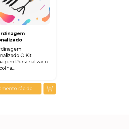
Jardinagem
onalizado
ardinagem
nalizado O Kit
nagem Personalizado
colha...
amento rápido