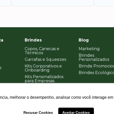
ta
Brindes
Blog
Copos, Canecas e
Marketing
Térmicos
Brindes
Garrafas e Squeezes
Personalizados
Kits Corporativos e
Brinde Promocio
s
Onboarding
Brindes Ecológic
Kits Personalizados
para Empresas
ência, melhorar o desempenho, analisar como você interage em 
ência, melhorar o desempenho, analisar como você interage em 
Recusar Cookies
Recusar Cookies
Aceitar Cookies
Aceitar Cookies