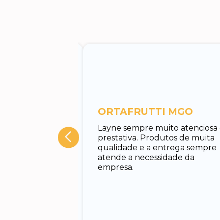
entos
ORTAFRUTTI MGO
tuar o
Layne sempre muito atenciosa
 Rodrigo, muito
prestativa. Produtos de muita
cado e rápido em
qualidade e a entrega sempre
nando todas as
atende a necessidade da
uxiliando no
empresa.