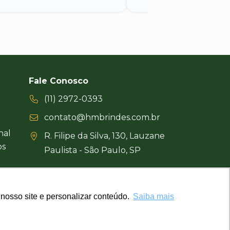
Fale Conosco
(11) 2972-0393
contato@hmbrindes.com.br
nal
R. Filipe da Silva, 130, Lauzane
os
Paulista - São Paulo, SP
Uma empresa certificada
nosso site e personalizar conteúdo.
nosso site e personalizar conteúdo.
Saiba mais
Saiba mais
Busca Brindes