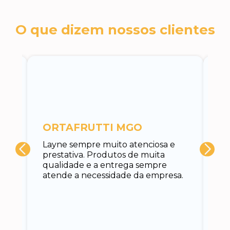
O que dizem nossos clientes
c
ORTAFRUTTI MGO
A 
Layne sempre muito atenciosa e
at
prestativa. Produtos de muita
su
qualidade e a entrega sempre
at
atende a necessidade da empresa.
vo
do.
ce