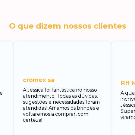
O que dizem nossos clientes
cromex sa
RH N
A Jéssica foi fantástica no nosso
 e
A qua
atendimento. Todas as dúvidas,
incrí
sugestões e necessidades foram
Jéssic
atendidas! Amamos os brindes e
Super 
voltaremos a comprar, com
viramo
certeza!