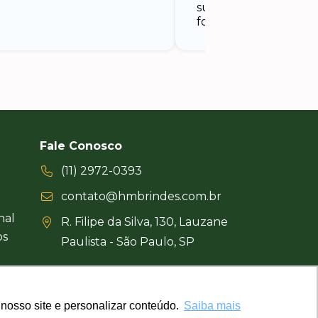
surpreendente e nos
foi um sucesso.
Fale Conosco
(11) 2972-0393
contato@hmbrindes.com.br
nal
R. Filipe da Silva, 130, Lauzane
os
Paulista - São Paulo, SP
Uma empresa certificada
nosso site e personalizar conteúdo.
nosso site e personalizar conteúdo.
Saiba mais
Saiba mais
Busca Brindes