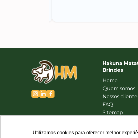
Hakuna Mata
Brindes
Home
Quem somos
Nossos cliente
FAQ
Sitemap
Política de
Privacidade
Utilizamos cookies para oferecer melhor experi
Utilizamos cookies para oferecer melhor experi