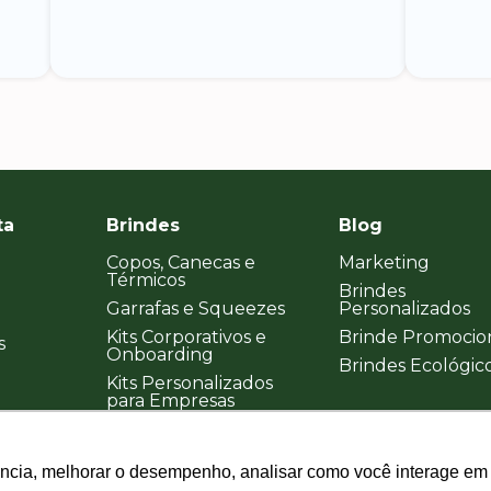
ta
Brindes
Blog
Copos, Canecas e
Marketing
Térmicos
Brindes
Garrafas e Squeezes
Personalizados
Kits Corporativos e
Brinde Promocio
s
Onboarding
Brindes Ecológic
Kits Personalizados
para Empresas
ência, melhorar o desempenho, analisar como você interage em 
ência, melhorar o desempenho, analisar como você interage em 