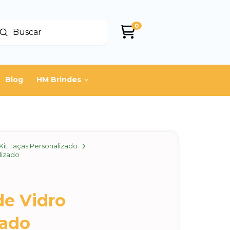
0
Enviar
uscar
Blog
HM Brindes
Kit Taças Personalizado
lizado
de Vidro
zado