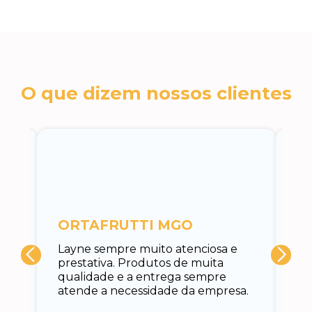
O que dizem nossos clientes
c
ORTAFRUTTI MGO
A 
Layne sempre muito atenciosa e
at
prestativa. Produtos de muita
su
qualidade e a entrega sempre
at
atende a necessidade da empresa.
vo
do.
ce