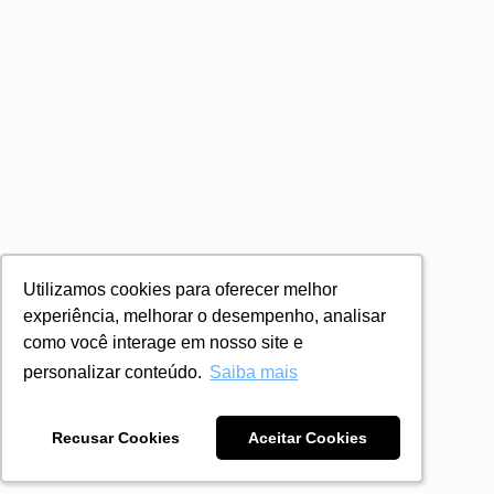
Utilizamos cookies para oferecer melhor
Utilizamos cookies para oferecer melhor
experiência, melhorar o desempenho, analisar
experiência, melhorar o desempenho, analisar
como você interage em nosso site e
como você interage em nosso site e
personalizar conteúdo.
personalizar conteúdo.
Saiba mais
Saiba mais
Recusar Cookies
Recusar Cookies
Aceitar Cookies
Aceitar Cookies