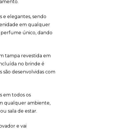
axamento.
os e elegantes, sendo
amenidade em qualquer
m perfume único, dando
om tampa revestida em
incluída no brinde é
s são desenvolvidas com
as em todos os
m qualquer ambiente,
 ou sala de estar.
ovador e vai