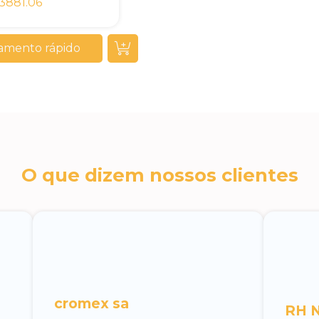
3881.06
amento rápido
O que dizem nossos clientes
cromex sa
RH N