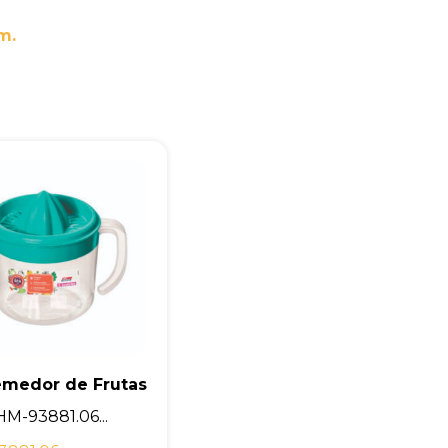
m.
emedor de Frutas
HM-93881.06...