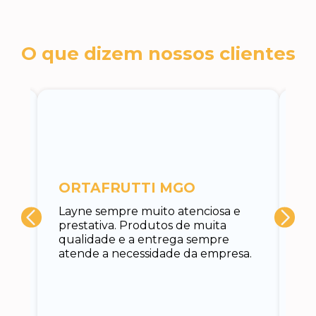
O que dizem nossos clientes
c
ORTAFRUTTI MGO
A 
Layne sempre muito atenciosa e
at
prestativa. Produtos de muita
su
qualidade e a entrega sempre
at
atende a necessidade da empresa.
vo
do.
ce