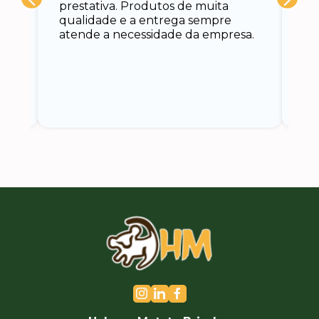
prestativa. Produtos de muita
su
qualidade e a entrega sempre
at
atende a necessidade da empresa.
vo
do.
ce