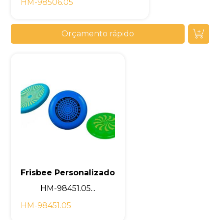
HM-98506.05
Orçamento rápido
Frisbee Personalizado
HM-98451.05...
HM-98451.05