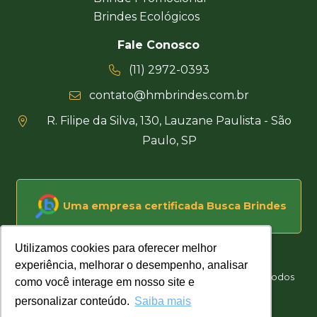
Brindes Ecológicos
Fale Conosco
(11) 2972-0393
contato@hmbrindes.com.br
R. Filipe da Silva, 130, Lauzane Paulista - São
Paulo, SP
Uma empresa certificada Busca Brindes
Utilizamos cookies para oferecer melhor
Utilizamos cookies para oferecer melhor
experiência, melhorar o desempenho, analisar
experiência, melhorar o desempenho, analisar
Hakuna Matata Brindes Corporativos Personalizados © Todos
como você interage em nosso site e
como você interage em nosso site e
os direitos reservados
personalizar conteúdo.
personalizar conteúdo.
Saiba mais
Saiba mais
Desenvolvido por