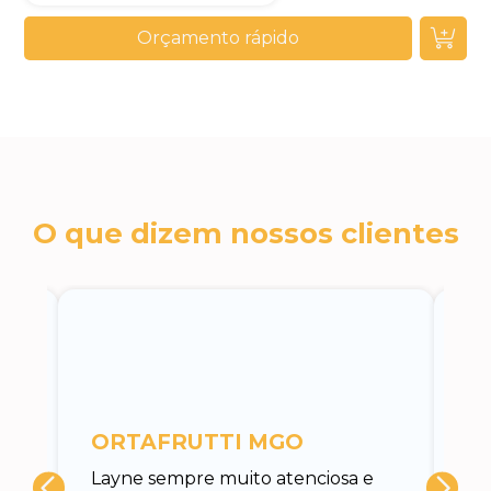
Orçamento rápido
O que dizem nossos clientes
c
ORTAFRUTTI MGO
A 
Layne sempre muito atenciosa e
at