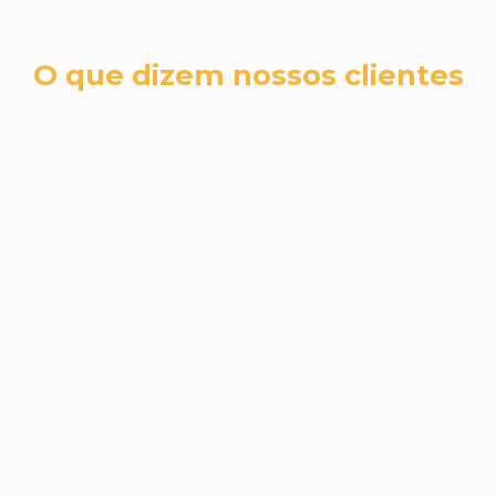
O que dizem nossos clientes
cromex sa
RH N
A Jéssica foi fantástica no nosso
 e
A qua
atendimento. Todas as dúvidas,
incrí
sugestões e necessidades foram
Jéssic
atendidas! Amamos os brindes e
Super 
voltaremos a comprar, com
viramo
certeza!