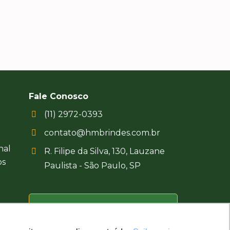
foi um sucesso.
Fale Conosco
(11) 2972-0393
contato@hmbrindes.com.br
nal
R. Filipe da Silva, 130, Lauzane
os
Paulista - São Paulo, SP
Uma empresa certificada
Busca Brindes