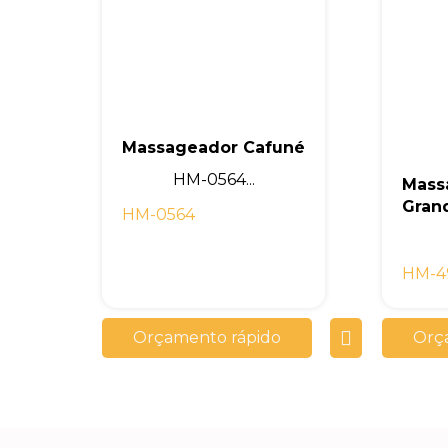
Massageador Cafuné
HM-0564...
Mass
Gran
HM-0564
HM-4
Orçamento rápido
Orç