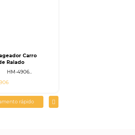
ageador Carro
de Raiado
HM-4906...
906
amento rápido