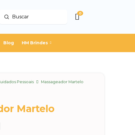
0
Enviar
Buscar
Blog
HM Brindes
uidados Pessoais
Massageador Martelo
or Martelo