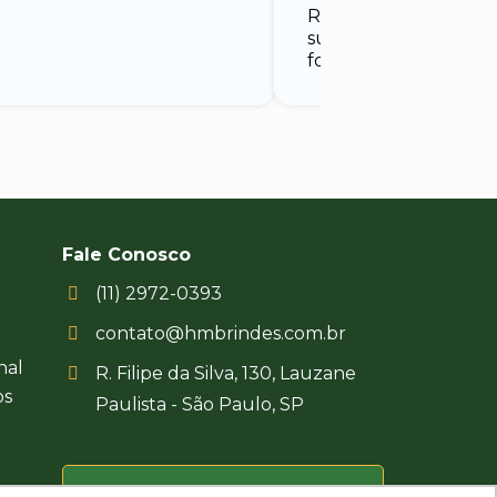
Recebemos com uma
surpreendente e nos
foi um sucesso.
Fale Conosco
(11) 2972-0393
contato@hmbrindes.com.br
nal
R. Filipe da Silva, 130, Lauzane
os
Paulista - São Paulo, SP
Uma empresa certificada