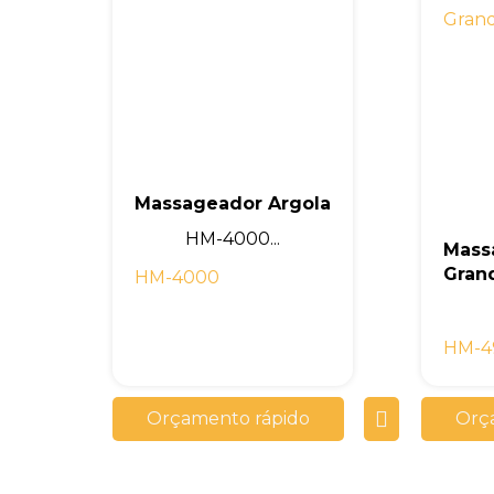
Massageador Argola
HM-4000...
Mass
Gran
HM-4000
HM-4
Orçamento rápido
Orç