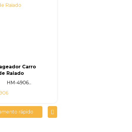
ageador Carro
de Raiado
HM-4906...
906
amento rápido