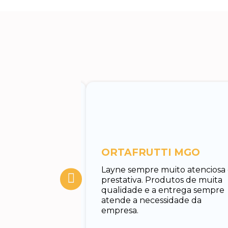
entos
ORTAFRUTTI MGO
tuar o
Layne sempre muito atenciosa
 Rodrigo, muito
prestativa. Produtos de muita
cado e rápido em
qualidade e a entrega sempre
nando todas as
atende a necessidade da
uxiliando no
empresa.