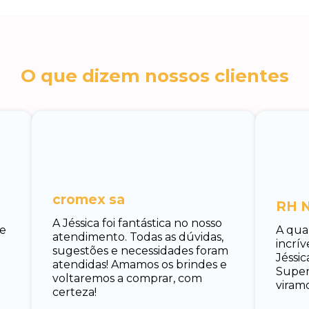
O que dizem nossos clientes
cromex sa
RH N
A Jéssica foi fantástica no nosso
 e
A qua
atendimento. Todas as dúvidas,
incrí
sugestões e necessidades foram
Jéssic
atendidas! Amamos os brindes e
Super 
voltaremos a comprar, com
viramo
certeza!