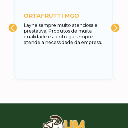
c
ORTAFRUTTI MGO
A 
Layne sempre muito atenciosa e
at
prestativa. Produtos de muita
su
qualidade e a entrega sempre
at
atende a necessidade da empresa.
vo
do.
ce