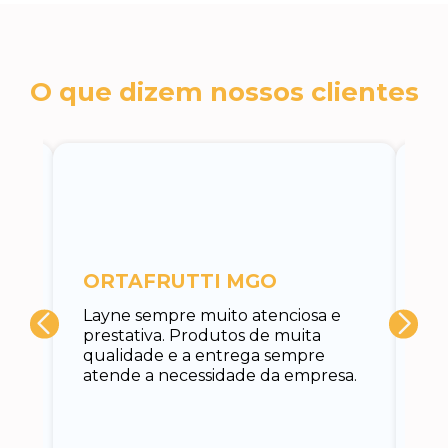
O que dizem nossos clientes
c
ORTAFRUTTI MGO
A 
Layne sempre muito atenciosa e
at
prestativa. Produtos de muita
su
qualidade e a entrega sempre
at
atende a necessidade da empresa.
vo
do.
ce